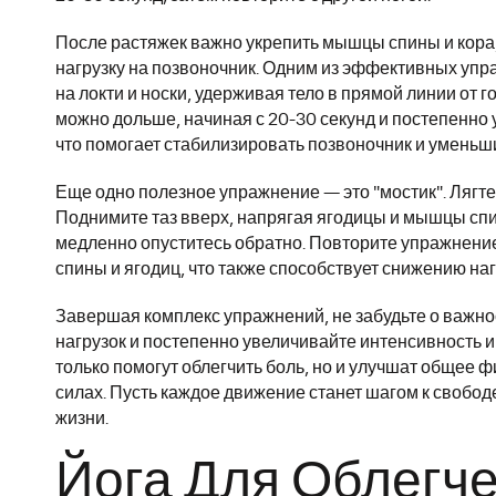
После растяжек важно укрепить мышцы спины и кора
нагрузку на позвоночник. Одним из эффективных упра
на локти и носки, удерживая тело в прямой линии от 
можно дольше, начиная с 20-30 секунд и постепенно
что помогает стабилизировать позвоночник и уменьш
Еще одно полезное упражнение — это "мостик". Лягте н
Поднимите таз вверх, напрягая ягодицы и мышцы спи
медленно опуститесь обратно. Повторите упражнение
спины и ягодиц, что также способствует снижению на
Завершая комплекс упражнений, не забудьте о важно
нагрузок и постепенно увеличивайте интенсивность 
только помогут облегчить боль, но и улучшат общее 
силах. Пусть каждое движение станет шагом к свобо
жизни.
Йога Для Облегче