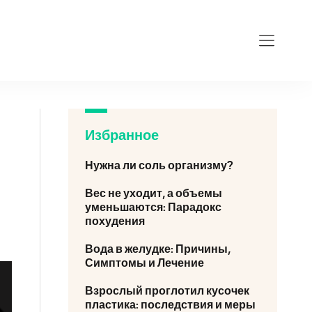
Избранное
Нужна ли соль организму?
Вес не уходит, а объемы
уменьшаются: Парадокс
похудения
Вода в желудке: Причины,
Симптомы и Лечение
Взрослый проглотил кусочек
пластика: последствия и меры