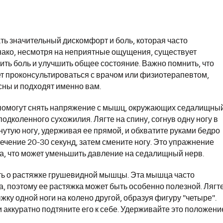
ь значительный дискомфорт и боль, которая часто
днако, несмотря на неприятные ощущения, существует
ить боль и улучшить общее состояние. Важно помнить, что
 проконсультироваться с врачом или физиотерапевтом,
ны и подходят именно вам.
 помогут снять напряжение с мышц, окружающих седалищны
одколенного сухожилия. Лягте на спину, согнув одну ногу в
утую ногу, удерживая ее прямой, и обхватите руками бедро
течение 20-30 секунд, затем смените ногу. Это упражнение
а, что может уменьшить давление на седалищный нерв.
ть о растяжке грушевидной мышцы. Эта мышца часто
 поэтому ее растяжка может быть особенно полезной. Лягт
жку одной ноги на колено другой, образуя фигуру "четыре".
 и аккуратно подтяните его к себе. Удерживайте это положени