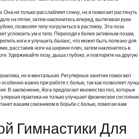
 Она не только расслабляет спину, но и помогает растянуть
ьте на пятки, затем наклонитесь вперед, вытягивая руки
боко, позволяя телу погрузиться в растяжку. Эта поза
ает успокоить ум и тело. Переходя к более активным позам,
крепить ноги и улучшить баланс, что может быть полезно для
мо, расставив ноги на ширине плеч, затем наклонитесь в
ноге. Удерживайте позу, дыша глубоко, и повторите на другую
 практика, но и ментальная. Регулярные занятия помогают
о особенно важно при работе с болью, так как позволяет луч
я. В заключение, йога предлагает множество поз, которые
гулярная практика не только улучшает физическое состояние
станет вашим союзником в борьбе с болью, помогая вам
ой Гимнастики Для