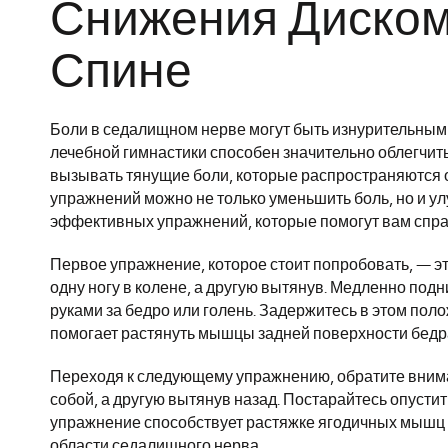
Снижения Диском
Спине
Боли в седалищном нерве могут быть изнурительным
лечебной гимнастики способен значительно облегчит
вызывать тянущие боли, которые распространяются о
упражнений можно не только уменьшить боль, но и у
эффективных упражнений, которые помогут вам спра
Первое упражнение, которое стоит попробовать, — эт
одну ногу в колене, а другую вытянув. Медленно под
руками за бедро или голень. Задержитесь в этом пол
помогает растянуть мышцы задней поверхности бедр
Переходя к следующему упражнению, обратите внимани
собой, а другую вытянув назад. Постарайтесь опустит
упражнение способствует растяжке ягодичных мышц 
области седалищного нерва.