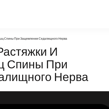
a-g.ru
ышц Спины При Защемлении Седалищного Нерва
Растяжки И
ц Спины При
алищного Нерва