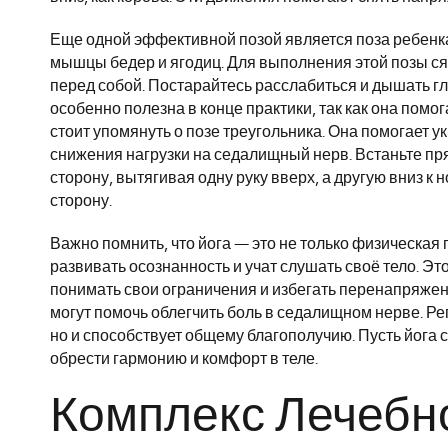
Еще одной эффективной позой является поза ребенка.
мышцы бедер и ягодиц. Для выполнения этой позы сяд
перед собой. Постарайтесь расслабиться и дышать глу
особенно полезна в конце практики, так как она помог
стоит упомянуть о позе треугольника. Она помогает у
снижения нагрузки на седалищный нерв. Встаньте пря
сторону, вытягивая одну руку вверх, а другую вниз к 
сторону.
Важно помнить, что йога — это не только физическая
развивать осознанность и учат слушать своё тело. Эт
понимать свои ограничения и избегать перенапряжени
могут помочь облегчить боль в седалищном нерве. Ре
но и способствует общему благополучию. Пусть йога 
обрести гармонию и комфорт в теле.
Комплекс Лечебн