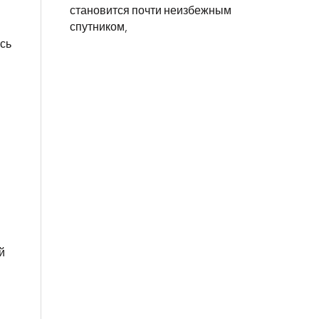
становится почти неизбежным
спутником,
есь
й