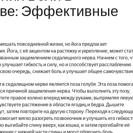
ве: Эффективные
мешать повседневной жизни, но йога предлагает
. Йога, с её акцентом на растяжку и укрепление, может ста
ванным защемлением седалищного нерва. Начнем с того, ч
о улучшает гибкость и силу, но и способствует расслаблению
 свою очередь, снижает боль и улучшает общее самочувствие
 в седалищном нерве является поза голубя. Эта поза помог
ся причиной защемления нерва. Чтобы выполнить эту позу,
стите правое колено вперед между руками, выпрямляя леву
чувствуете растяжение в области ягодиц и бедра. Дышите
нут, затем повторите на другую сторону. Переходя к следующ
омогает мягко разогреть позвоночник и улучшить его гибкост
 выгибайте спину вверх, как кошка, и затем прогибайте её
жение с нижней части спины и могут облегчить боль.