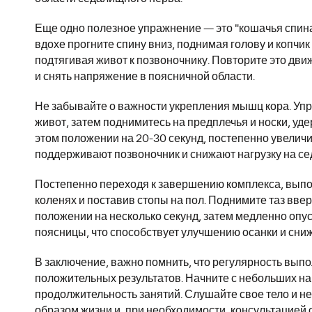
Еще одно полезное упражнение — это "кошачья спина"
вдохе прогните спину вниз, поднимая голову и копчик 
подтягивая живот к позвоночнику. Повторите это движ
и снять напряжение в поясничной области.
Не забывайте о важности укрепления мышц кора. Упра
живот, затем поднимитесь на предплечья и носки, уде
этом положении на 20-30 секунд, постепенно увели
поддерживают позвоночник и снижают нагрузку на с
Постепенно переходя к завершению комплекса, выполн
коленях и поставив стопы на пол. Поднимите таз ввер
положении на несколько секунд, затем медленно опу
поясницы, что способствует улучшению осанки и сн
В заключение, важно помнить, что регулярность вып
положительных результатов. Начните с небольших на
продолжительность занятий. Слушайте свое тело и н
образом жизни и, при необходимости, консультацией 