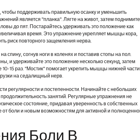
, чтобы поддерживать правильную осанку и уменьшить
жнений является "планка". Лягте на живот, затем поднимит
головы до пят. Постарайтесь удерживать это положение как
 увеличивая время. Это упражнение укрепляет мышцы кора,
ить риск повторного защемления нерва.
а спину, согнув ноги в коленях и поставив стопы на пол.
ны, и удерживайте это положение несколько секунд, затем
 10-15 раз. "Мостик" помогает укрепить мышцы нижней части
грузки на седалищный нерв.
сти регулярности и постепенности. Начинайте с небольших
и продолжительность занятий. Регулярные упражнения не
физическое состояние, придавая уверенность в собственных
де от боли и новым возможностям для активной и полноценно
ния Боли В