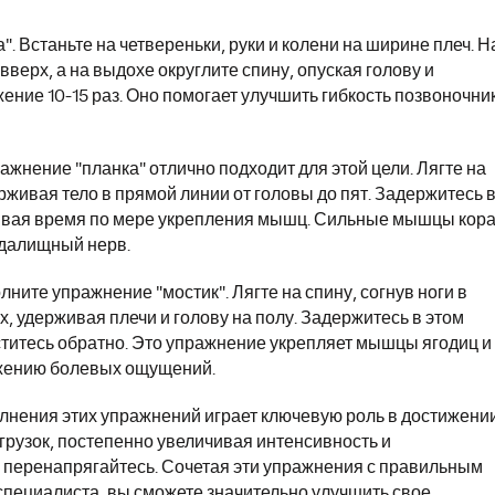
. Встаньте на четвереньки, руки и колени на ширине плеч. Н
вверх, а на выдохе округлите спину, опуская голову и
ение 10-15 раз. Оно помогает улучшить гибкость позвоночни
жнение "планка" отлично подходит для этой цели. Лягте на
рживая тело в прямой линии от головы до пят. Задержитесь 
чивая время по мере укрепления мышц. Сильные мышцы кор
едалищный нерв.
ите упражнение "мостик". Лягте на спину, согнув ноги в
х, удерживая плечи и голову на полу. Задержитесь в этом
ститесь обратно. Это упражнение укрепляет мышцы ягодиц и
ижению болевых ощущений.
олнения этих упражнений играет ключевую роль в достижени
грузок, постепенно увеличивая интенсивность и
е перенапрягайтесь. Сочетая эти упражнения с правильным
специалиста, вы сможете значительно улучшить свое