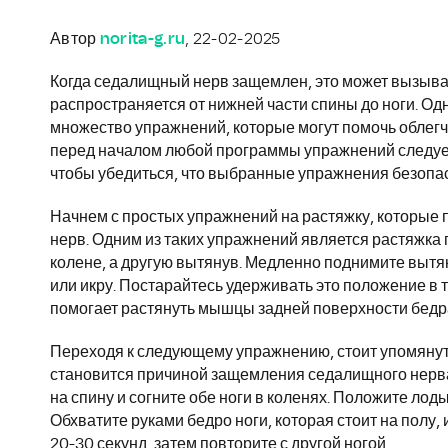
Автор
norita-g.ru
, 22-02-2025
Когда седалищный нерв защемлен, это может вызыват
распространяется от нижней части спины до ноги. О
множество упражнений, которые могут помочь облегч
перед началом любой программы упражнений следует
чтобы убедиться, что выбранные упражнения безопас
Начнем с простых упражнений на растяжку, которые
нерв. Одним из таких упражнений является растяжка п
колене, а другую вытянув. Медленно поднимите вытян
или икру. Постарайтесь удерживать это положение в 
помогает растянуть мышцы задней поверхности бедр
Переходя к следующему упражнению, стоит упомяну
становится причиной защемления седалищного нерва,
на спину и согните обе ноги в коленях. Положите лоды
Обхватите руками бедро ноги, которая стоит на полу,
20-30 секунд, затем повторите с другой ногой.