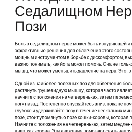
Седалищном Нер
Пози
Боль в седалищном нерве может быть изнуряющей и 
эффективные решения для облегчения этого состояния
мощным инструментом в борьбе с дискомфортом, выз
важно понимать, как йога может помочь. Она не тольк
мышц, что может уменьшить давление на нерв. Это, в
Одной из наиболее полезных поз для облегчения боли
растянуть грушевидную мышцу, которая часто являет
начните с положения на четвереньках, затем переме
ногу назад. Постепенно опускайтесь вниз, пока не по
глубоко и удерживайте позу в течение нескольких ми
позе, стоит упомянуть о позе кошки-коровы, которая п
Начните с положения на четвереньках, затем медленно
вниз, как корова. Эти движения помогают снять напря