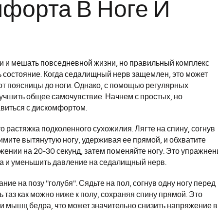
форта В Ноге И
и и мешать повседневной жизни, но правильный комплекс
ь состояние. Когда седалищный нерв защемлен, это может
т поясницы до ноги. Однако, с помощью регулярных
лучшить общее самочувствие. Начнем с простых, но
виться с дискомфортом.
о растяжка подколенного сухожилия. Лягте на спину, согнув
нимите вытянутую ногу, удерживая ее прямой, и обхватите
ожении на 20-30 секунд, затем поменяйте ногу. Это упражнен
а и уменьшить давление на седалищный нерв.
е на позу "голубя". Сядьте на пол, согнув одну ногу перед
ь таз как можно ниже к полу, сохраняя спину прямой. Это
и мышц бедра, что может значительно снизить напряжение в