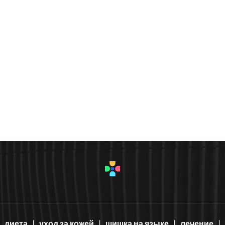
диета
уход за кожей
шишка на языке
лечение