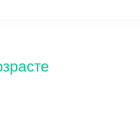
озрасте
Секреты