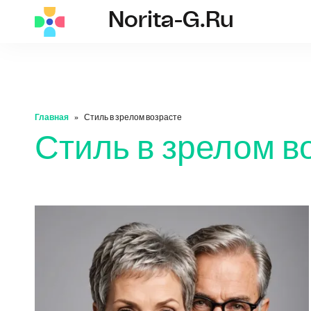
Norita-G.ru
norita-g.ru
Главная
Стиль в зрелом возрасте
Стиль в зрелом в