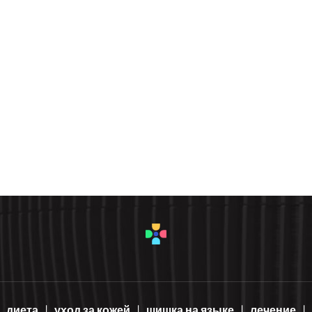
диета
уход за кожей
шишка на языке
лечение