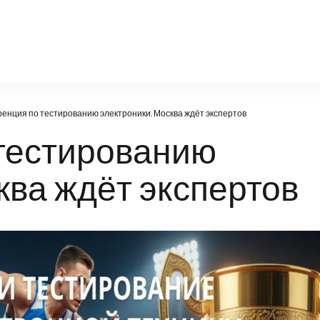
a-g.ru
енция по тестированию электроники. Москва ждёт экспертов
тестированию
ква ждёт экспертов