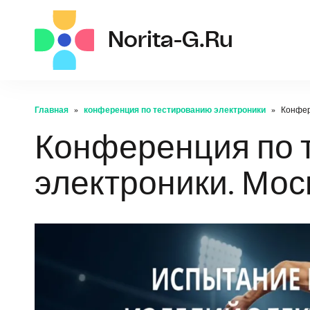
norit
Norita-G.ru
Главная
конференция по тестированию электроники
Конфер
Конференция по 
электроники. Мос