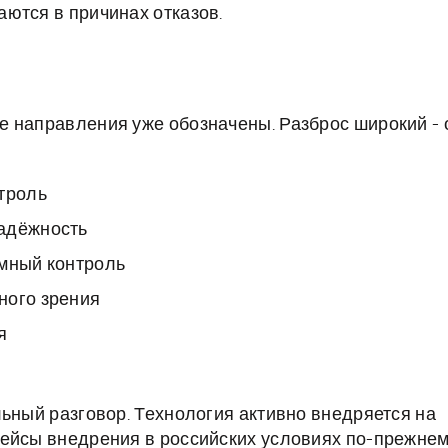
ются в причинах отказов.
 направления уже обозначены. Разброс широкий - 
троль
надёжность
емный контроль
ного зрения
я
льный разговор. Технология активно внедряется на
кейсы внедрения в российских условиях по-прежне