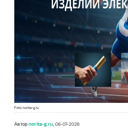
Foto: norita-g.ru
Автор
norita-g.ru
, 06-07-2026