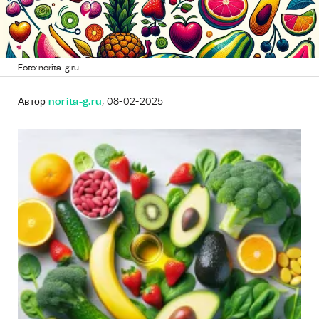
Foto: norita-g.ru
Автор
norita-g.ru
, 08-02-2025