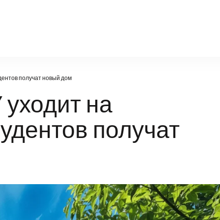
a-g.ru
дентов получат новый дом
уходит на
тудентов получат